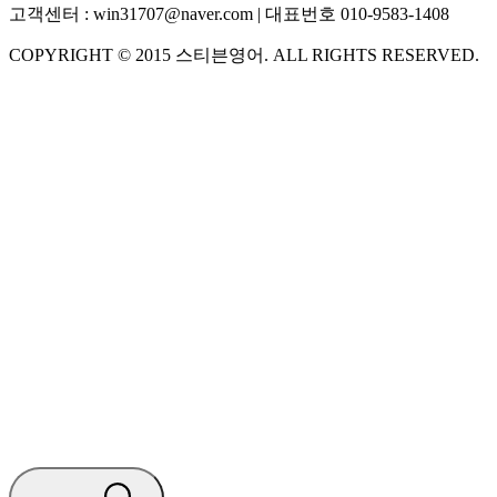
고객센터 :
win31707@naver.com
| 대표번호
010-9583-1408
COPYRIGHT ©
2015
스티븐영어
. ALL RIGHTS RESERVED.
S
스티븐영어
지금 운영 중 · 담당자와 채팅
🧭 운영 시간 (주말, 공휴일 제외)
평일 10:30 ~ 18:00
점심시간 : 12:00 ~ 13:00
궁금하신 문의 유형을 선택하세요.
아래 입력창에 문의를 남겨주세요.