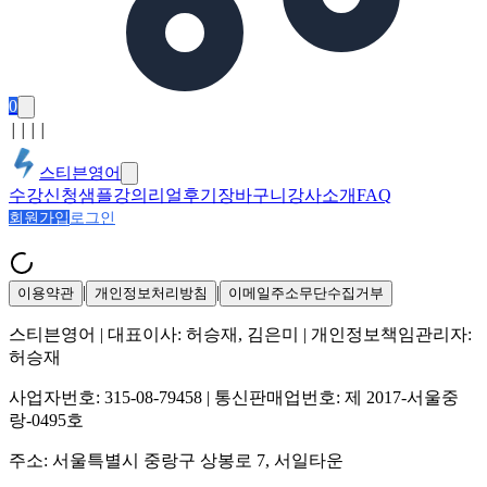
0
│
│
│
│
스티븐영어
수강신청
샘플강의
리얼후기
장바구니
강사소개
FAQ
회원가입
로그인
|
|
이용약관
개인정보처리방침
이메일주소무단수집거부
스티븐영어
| 대표이사:
허승재, 김은미
| 개인정보책임관리자:
허승재
사업자번호:
315-08-79458
| 통신판매업번호:
제 2017-서울중
랑-0495호
주소:
서울특별시 중랑구 상봉로 7, 서일타운