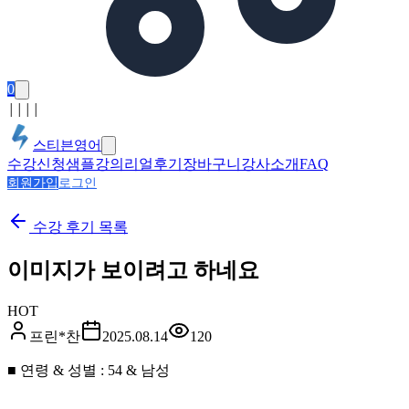
0
│
│
│
│
스티븐영어
수강신청
샘플강의
리얼후기
장바구니
강사소개
FAQ
회원가입
로그인
수강 후기
목록
이미지가 보이려고 하네요
HOT
프린*찬
2025.08.14
120
■ 연령 & 성별 : 54 & 남성