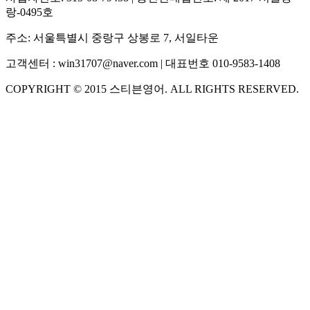
랑-0495호
주소:
서울특별시 중랑구 상봉로 7, 서일타운
고객센터 :
win31707@naver.com
| 대표번호
010-9583-1408
COPYRIGHT ©
2015
스티븐영어
. ALL RIGHTS RESERVED.
S
스티븐영어
AI가 빠르게 답변드릴게요
🧭 운영 시간 (주말, 공휴일 제외)
평일 10:30 ~ 18:00
점심시간 : 12:00 ~ 13:00
궁금하신 문의 유형을 선택하세요.
아래 입력창에 문의를 남겨주세요.