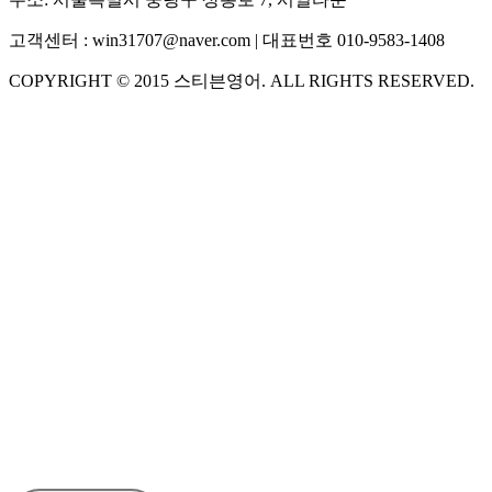
고객센터 :
win31707@naver.com
| 대표번호
010-9583-1408
COPYRIGHT ©
2015
스티븐영어
. ALL RIGHTS RESERVED.
S
스티븐영어
AI가 빠르게 답변드릴게요
🧭 운영 시간 (주말, 공휴일 제외)
평일 10:30 ~ 18:00
점심시간 : 12:00 ~ 13:00
궁금하신 문의 유형을 선택하세요.
아래 입력창에 문의를 남겨주세요.