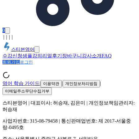
0
│
│
│
│
스티븐영어
수강신청
샘플강의
리얼후기
장바구니
강사소개
FAQ
회원가입
로그인
영어 학습 가이드
|
|
|
이용약관
개인정보처리방침
이메일주소무단수집거부
스티븐영어
| 대표이사:
허승재, 김은미
| 개인정보책임관리자:
허승재
사업자번호:
315-08-79458
| 통신판매업번호:
제 2017-서울중
랑-0495호
주소:
서울특별시 중랑구 상봉로 7, 서일타운