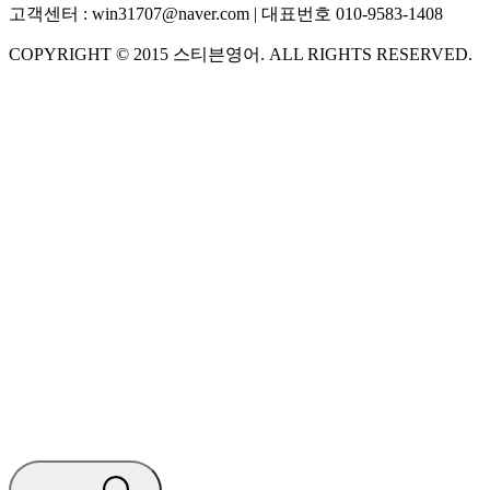
고객센터 :
win31707@naver.com
| 대표번호
010-9583-1408
COPYRIGHT ©
2015
스티븐영어
. ALL RIGHTS RESERVED.
S
스티븐영어
지금 운영 중 · 담당자와 채팅
🧭 운영 시간 (주말, 공휴일 제외)
평일 10:30 ~ 18:00
점심시간 : 12:00 ~ 13:00
궁금하신 문의 유형을 선택하세요.
아래 입력창에 문의를 남겨주세요.