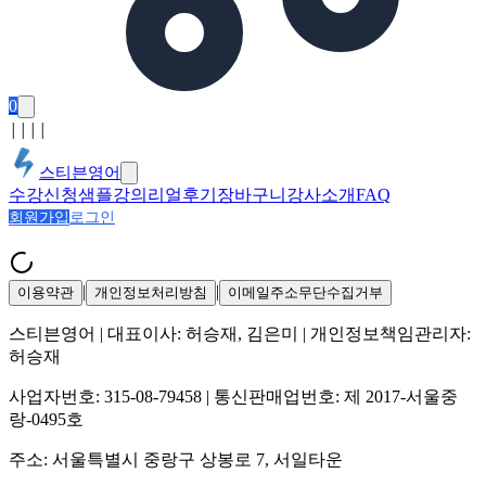
0
│
│
│
│
스티븐영어
수강신청
샘플강의
리얼후기
장바구니
강사소개
FAQ
회원가입
로그인
|
|
이용약관
개인정보처리방침
이메일주소무단수집거부
스티븐영어
| 대표이사:
허승재, 김은미
| 개인정보책임관리자:
허승재
사업자번호:
315-08-79458
| 통신판매업번호:
제 2017-서울중
랑-0495호
주소:
서울특별시 중랑구 상봉로 7, 서일타운