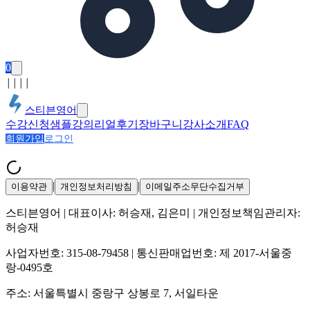
0
│
│
│
│
스티븐영어
수강신청
샘플강의
리얼후기
장바구니
강사소개
FAQ
회원가입
로그인
|
|
이용약관
개인정보처리방침
이메일주소무단수집거부
스티븐영어
| 대표이사:
허승재, 김은미
| 개인정보책임관리자:
허승재
사업자번호:
315-08-79458
| 통신판매업번호:
제 2017-서울중
랑-0495호
주소:
서울특별시 중랑구 상봉로 7, 서일타운