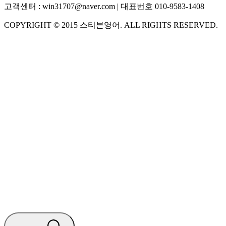
고객센터 :
win31707@naver.com
| 대표번호
010-9583-1408
COPYRIGHT ©
2015
스티븐영어
. ALL RIGHTS RESERVED.
S
스티븐영어
AI가 빠르게 답변드릴게요
🧭 운영 시간 (주말, 공휴일 제외)
평일 10:30 ~ 18:00
점심시간 : 12:00 ~ 13:00
궁금하신 문의 유형을 선택하세요.
아래 입력창에 문의를 남겨주세요.