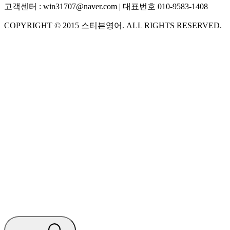
고객센터 :
win31707@naver.com
| 대표번호
010-9583-1408
COPYRIGHT ©
2015
스티븐영어
. ALL RIGHTS RESERVED.
S
스티븐영어
AI가 빠르게 답변드릴게요
🧭 운영 시간 (주말, 공휴일 제외)
평일 10:30 ~ 18:00
점심시간 : 12:00 ~ 13:00
궁금하신 문의 유형을 선택하세요.
아래 입력창에 문의를 남겨주세요.