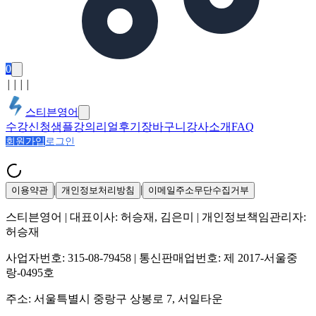
0
│
│
│
│
스티븐영어
수강신청
샘플강의
리얼후기
장바구니
강사소개
FAQ
회원가입
로그인
|
|
이용약관
개인정보처리방침
이메일주소무단수집거부
스티븐영어
| 대표이사:
허승재, 김은미
| 개인정보책임관리자:
허승재
사업자번호:
315-08-79458
| 통신판매업번호:
제 2017-서울중
랑-0495호
주소:
서울특별시 중랑구 상봉로 7, 서일타운