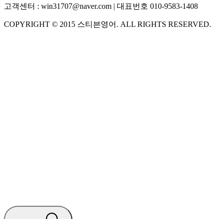
고객센터 :
win31707@naver.com
| 대표번호
010-9583-1408
COPYRIGHT ©
2015
스티븐영어
. ALL RIGHTS RESERVED.
S
스티븐영어
AI가 빠르게 답변드릴게요
🧭 운영 시간 (주말, 공휴일 제외)
평일 10:30 ~ 18:00
점심시간 : 12:00 ~ 13:00
궁금하신 문의 유형을 선택하세요.
아래 입력창에 문의를 남겨주세요.