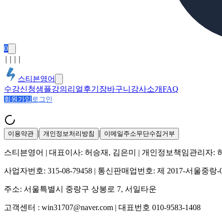
0
│
│
│
│
스티븐영어
수강신청
샘플강의
리얼후기
장바구니
강사소개
FAQ
회원가입
로그인
|
|
이용약관
개인정보처리방침
이메일주소무단수집거부
스티븐영어
| 대표이사:
허승재, 김은미
| 개인정보책임관리자:
사업자번호:
315-08-79458
| 통신판매업번호:
제 2017-서울중랑-
주소:
서울특별시 중랑구 상봉로 7, 서일타운
고객센터 :
win31707@naver.com
| 대표번호
010-9583-1408