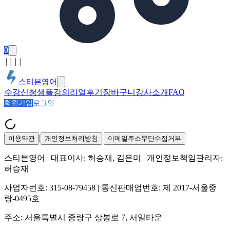
0
│
│
│
│
스티븐영어
수강신청
샘플강의
리얼후기
장바구니
강사소개
FAQ
회원가입
로그인
|
|
이용약관
개인정보처리방침
이메일주소무단수집거부
스티븐영어
| 대표이사:
허승재, 김은미
| 개인정보책임관리자:
허승재
사업자번호:
315-08-79458
| 통신판매업번호:
제 2017-서울중
랑-0495호
주소:
서울특별시 중랑구 상봉로 7, 서일타운