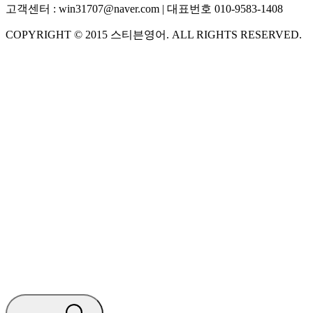
고객센터 :
win31707@naver.com
| 대표번호
010-9583-1408
COPYRIGHT ©
2015
스티븐영어
. ALL RIGHTS RESERVED.
S
스티븐영어
지금 운영 중 · 담당자와 채팅
🧭 운영 시간 (주말, 공휴일 제외)
평일 10:30 ~ 18:00
점심시간 : 12:00 ~ 13:00
궁금하신 문의 유형을 선택하세요.
아래 입력창에 문의를 남겨주세요.