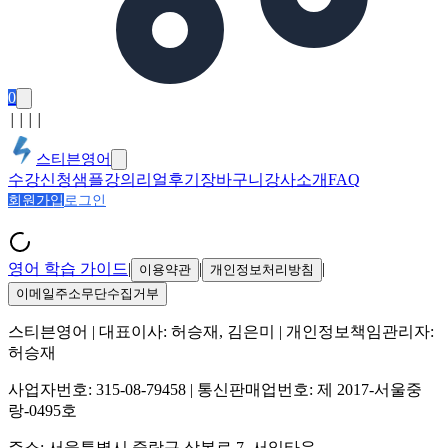
0
│
│
│
│
스티븐영어
수강신청
샘플강의
리얼후기
장바구니
강사소개
FAQ
회원가입
로그인
영어 학습 가이드
|
|
|
이용약관
개인정보처리방침
이메일주소무단수집거부
스티븐영어
| 대표이사:
허승재, 김은미
| 개인정보책임관리자:
허승재
사업자번호:
315-08-79458
| 통신판매업번호:
제 2017-서울중
랑-0495호
주소:
서울특별시 중랑구 상봉로 7, 서일타운