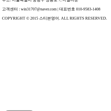
고객센터 :
win31707@naver.com
| 대표번호
010-9583-1408
COPYRIGHT ©
2015
스티븐영어
. ALL RIGHTS RESERVED.
S
스티븐영어
AI가 빠르게 답변드릴게요
🧭 운영 시간 (주말, 공휴일 제외)
평일 10:30 ~ 18:00
점심시간 : 12:00 ~ 13:00
궁금하신 문의 유형을 선택하세요.
아래 입력창에 문의를 남겨주세요.