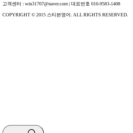
고객센터 :
win31707@naver.com
| 대표번호
010-9583-1408
COPYRIGHT ©
2015
스티븐영어
. ALL RIGHTS RESERVED.
S
스티븐영어
AI가 빠르게 답변드릴게요
🧭 운영 시간 (주말, 공휴일 제외)
평일 10:30 ~ 18:00
점심시간 : 12:00 ~ 13:00
궁금하신 문의 유형을 선택하세요.
아래 입력창에 문의를 남겨주세요.