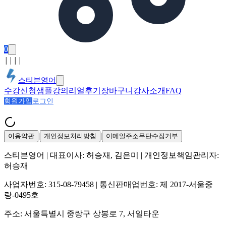
0
│
│
│
│
스티븐영어
수강신청
샘플강의
리얼후기
장바구니
강사소개
FAQ
회원가입
로그인
|
|
이용약관
개인정보처리방침
이메일주소무단수집거부
스티븐영어
| 대표이사:
허승재, 김은미
| 개인정보책임관리자:
허승재
사업자번호:
315-08-79458
| 통신판매업번호:
제 2017-서울중
랑-0495호
주소:
서울특별시 중랑구 상봉로 7, 서일타운