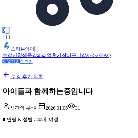
0
│
│
│
│
스티븐영어
수강신청
샘플강의
리얼후기
장바구니
강사소개
FAQ
회원가입
로그인
수강 후기
목록
아이들과 함께하는중입니다
시간의 부*자
2026.01.06
31
■ 연령 & 성별 : 40대 .여성