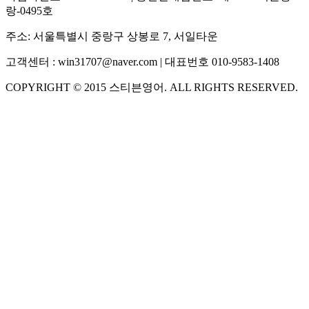
랑-0495호
주소:
서울특별시 중랑구 상봉로 7, 서일타운
고객센터 :
win31707@naver.com
| 대표번호
010-9583-1408
COPYRIGHT ©
2015
스티븐영어
. ALL RIGHTS RESERVED.
S
스티븐영어
AI가 빠르게 답변드릴게요
🧭 운영 시간 (주말, 공휴일 제외)
평일 10:30 ~ 18:00
점심시간 : 12:00 ~ 13:00
궁금하신 문의 유형을 선택하세요.
아래 입력창에 문의를 남겨주세요.