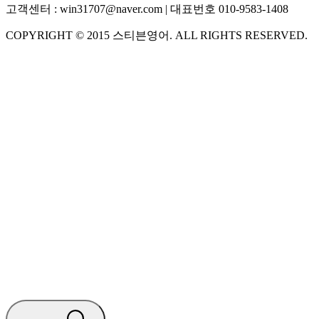
고객센터 :
win31707@naver.com
| 대표번호
010-9583-1408
COPYRIGHT ©
2015
스티븐영어
. ALL RIGHTS RESERVED.
S
스티븐영어
지금 운영 중 · 담당자와 채팅
🧭 운영 시간 (주말, 공휴일 제외)
평일 10:30 ~ 18:00
점심시간 : 12:00 ~ 13:00
궁금하신 문의 유형을 선택하세요.
아래 입력창에 문의를 남겨주세요.