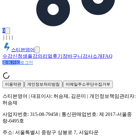
0
│
│
│
│
스티븐영어
수강신청
샘플강의
리얼후기
장바구니
강사소개
FAQ
회원가입
로그인
|
|
이용약관
개인정보처리방침
이메일주소무단수집거부
스티븐영어
| 대표이사:
허승재, 김은미
| 개인정보책임관리자:
허승재
사업자번호:
315-08-79458
| 통신판매업번호:
제 2017-서울중
랑-0495호
주소:
서울특별시 중랑구 상봉로 7, 서일타운