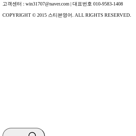
고객센터 :
win31707@naver.com
| 대표번호
010-9583-1408
COPYRIGHT ©
2015
스티븐영어
. ALL RIGHTS RESERVED.
S
스티븐영어
AI가 빠르게 답변드릴게요
🧭 운영 시간 (주말, 공휴일 제외)
평일 10:30 ~ 18:00
점심시간 : 12:00 ~ 13:00
궁금하신 문의 유형을 선택하세요.
아래 입력창에 문의를 남겨주세요.