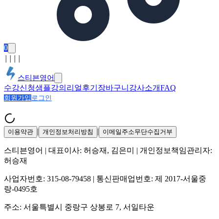
0
│
│
│
│
스티븐영어
수강신청
샘플강의
리얼후기
장바구니
강사소개
FAQ
회원가입
로그인
|
|
이용약관
개인정보처리방침
이메일주소무단수집거부
스티븐영어
| 대표이사:
허승재, 김은미
| 개인정보책임관리자:
허승재
사업자번호:
315-08-79458
| 통신판매업번호:
제 2017-서울중
랑-0495호
주소:
서울특별시 중랑구 상봉로 7, 서일타운