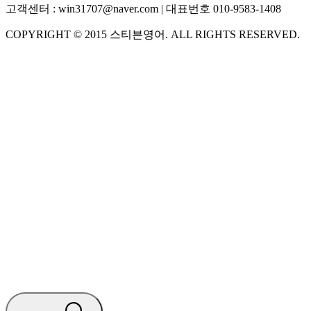
고객센터 :
win31707@naver.com
| 대표번호
010-9583-1408
COPYRIGHT ©
2015
스티븐영어
. ALL RIGHTS RESERVED.
S
스티븐영어
지금 운영 중 · 담당자와 채팅
🧭 운영 시간 (주말, 공휴일 제외)
평일 10:30 ~ 18:00
점심시간 : 12:00 ~ 13:00
궁금하신 문의 유형을 선택하세요.
아래 입력창에 문의를 남겨주세요.