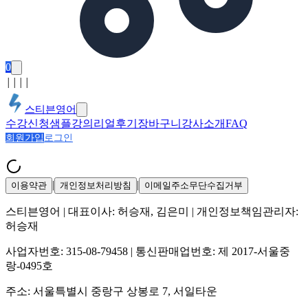
0
│
│
│
│
스티븐영어
수강신청
샘플강의
리얼후기
장바구니
강사소개
FAQ
회원가입
로그인
|
|
이용약관
개인정보처리방침
이메일주소무단수집거부
스티븐영어
| 대표이사:
허승재, 김은미
| 개인정보책임관리자:
허승재
사업자번호:
315-08-79458
| 통신판매업번호:
제 2017-서울중
랑-0495호
주소:
서울특별시 중랑구 상봉로 7, 서일타운