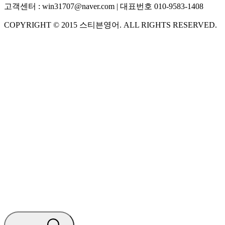
고객센터 :
win31707@naver.com
| 대표번호
010-9583-1408
COPYRIGHT ©
2015
스티븐영어
. ALL RIGHTS RESERVED.
S
스티븐영어
AI가 빠르게 답변드릴게요
🧭 운영 시간 (주말, 공휴일 제외)
평일 10:30 ~ 18:00
점심시간 : 12:00 ~ 13:00
궁금하신 문의 유형을 선택하세요.
아래 입력창에 문의를 남겨주세요.