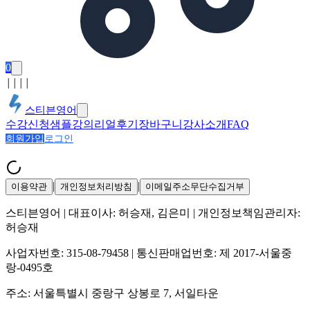
0
│
│
│
│
스티븐영어
수강신청
샘플강의
리얼후기
장바구니
강사소개
FAQ
회원가입
로그인
|
|
이용약관
개인정보처리방침
이메일주소무단수집거부
스티븐영어
| 대표이사:
허승재, 김은미
| 개인정보책임관리자:
허승재
사업자번호:
315-08-79458
| 통신판매업번호:
제 2017-서울중
랑-0495호
주소:
서울특별시 중랑구 상봉로 7, 서일타운