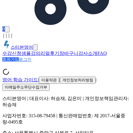
0
│
│
│
│
스티븐영어
수강신청
샘플강의
리얼후기
장바구니
강사소개
FAQ
회원가입
로그인
영어 학습 가이드
|
|
|
이용약관
개인정보처리방침
이메일주소무단수집거부
스티븐영어
| 대표이사:
허승재, 김은미
| 개인정보책임관리자:
허승재
사업자번호:
315-08-79458
| 통신판매업번호:
제 2017-서울중
랑-0495호
주소:
서울특별시 중랑구 상봉로 7, 서일타운