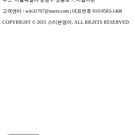
고객센터 :
win31707@naver.com
| 대표번호
010-9583-1408
COPYRIGHT ©
2015
스티븐영어
. ALL RIGHTS RESERVED.
S
스티븐영어
AI가 빠르게 답변드릴게요
🧭 운영 시간 (주말, 공휴일 제외)
평일 10:30 ~ 18:00
점심시간 : 12:00 ~ 13:00
궁금하신 문의 유형을 선택하세요.
아래 입력창에 문의를 남겨주세요.