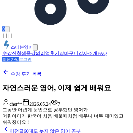
0
│
│
│
│
스티븐영어
수강신청
샘플강의
리얼후기
장바구니
강사소개
FAQ
회원가입
로그인
수강 후기
목록
자연스러운 영어, 이제 쉽게 배워요
cher**
2026.05.24
7
그동안 어렵게 문법으로 공부했던 영어가
어린아이가 한국어 처음 배울때처럼 배우니 너무 재미있고
쉬워졌어요 !
이전글
60대도 늦지 않은 영어 공부