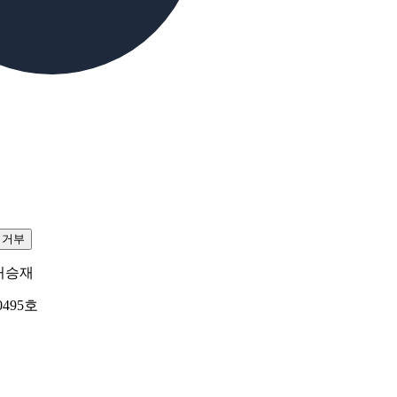
집거부
허승재
0495호