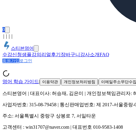
0
│
│
│
│
스티븐영어
수강신청
샘플강의
리얼후기
장바구니
강사소개
FAQ
회원가입
로그인
영어 학습 가이드
|
|
|
이용약관
개인정보처리방침
이메일주소무단수
스티븐영어
| 대표이사:
허승재, 김은미
| 개인정보책임관리자:
사업자번호:
315-08-79458
| 통신판매업번호:
제 2017-서울중랑-
주소:
서울특별시 중랑구 상봉로 7, 서일타운
고객센터 :
win31707@naver.com
| 대표번호
010-9583-1408