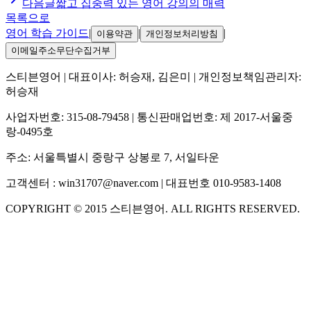
다음글
짧고 집중력 있는 영어 강의의 매력
목록으로
영어 학습 가이드
|
|
|
이용약관
개인정보처리방침
이메일주소무단수집거부
스티븐영어
| 대표이사:
허승재, 김은미
| 개인정보책임관리자:
허승재
사업자번호:
315-08-79458
| 통신판매업번호:
제 2017-서울중
랑-0495호
주소:
서울특별시 중랑구 상봉로 7, 서일타운
고객센터 :
win31707@naver.com
| 대표번호
010-9583-1408
COPYRIGHT ©
2015
스티븐영어
. ALL RIGHTS RESERVED.
S
스티븐영어
AI가 빠르게 답변드릴게요