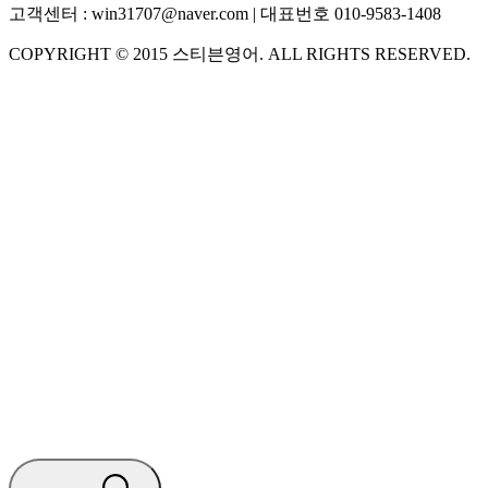
고객센터 :
win31707@naver.com
| 대표번호
010-9583-1408
COPYRIGHT ©
2015
스티븐영어
. ALL RIGHTS RESERVED.
S
스티븐영어
AI가 빠르게 답변드릴게요
🧭 운영 시간 (주말, 공휴일 제외)
평일 10:30 ~ 18:00
점심시간 : 12:00 ~ 13:00
궁금하신 문의 유형을 선택하세요.
아래 입력창에 문의를 남겨주세요.