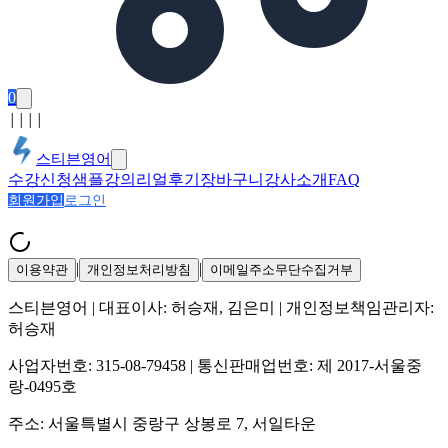
0
│
│
│
│
스티븐영어
수강신청
샘플강의
리얼후기
장바구니
강사소개
FAQ
회원가입
로그인
|
|
이용약관
개인정보처리방침
이메일주소무단수집거부
스티븐영어
| 대표이사:
허승재, 김은미
| 개인정보책임관리자:
허승재
사업자번호:
315-08-79458
| 통신판매업번호:
제 2017-서울중
랑-0495호
주소:
서울특별시 중랑구 상봉로 7, 서일타운