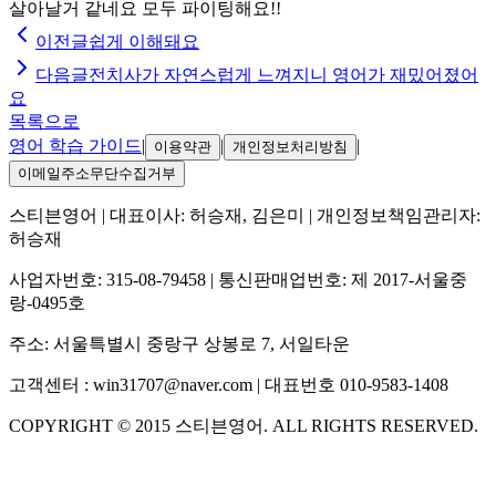
살아날거 같네요 모두 파이팅해요!!
이전글
쉽게 이해돼요
다음글
전치사가 자연스럽게 느껴지니 영어가 재밌어졌어
요
목록으로
영어 학습 가이드
|
|
|
이용약관
개인정보처리방침
이메일주소무단수집거부
스티븐영어
| 대표이사:
허승재, 김은미
| 개인정보책임관리자:
허승재
사업자번호:
315-08-79458
| 통신판매업번호:
제 2017-서울중
랑-0495호
주소:
서울특별시 중랑구 상봉로 7, 서일타운
고객센터 :
win31707@naver.com
| 대표번호
010-9583-1408
COPYRIGHT ©
2015
스티븐영어
. ALL RIGHTS RESERVED.