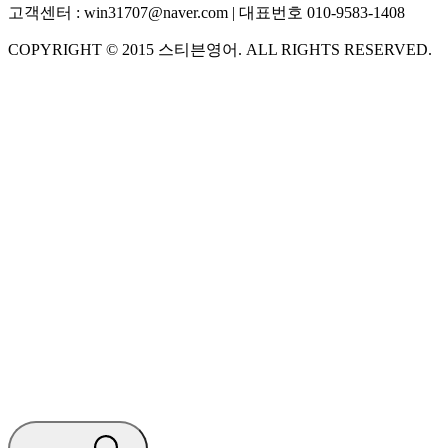
고객센터 :
win31707@naver.com
| 대표번호
010-9583-1408
COPYRIGHT ©
2015
스티븐영어
. ALL RIGHTS RESERVED.
S
스티븐영어
AI가 빠르게 답변드릴게요
🧭 운영 시간 (주말, 공휴일 제외)
평일 10:30 ~ 18:00
점심시간 : 12:00 ~ 13:00
궁금하신 문의 유형을 선택하세요.
아래 입력창에 문의를 남겨주세요.