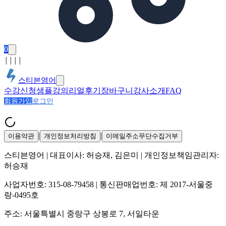
0
│
│
│
│
스티븐영어
수강신청
샘플강의
리얼후기
장바구니
강사소개
FAQ
회원가입
로그인
|
|
이용약관
개인정보처리방침
이메일주소무단수집거부
스티븐영어
| 대표이사:
허승재, 김은미
| 개인정보책임관리자:
허승재
사업자번호:
315-08-79458
| 통신판매업번호:
제 2017-서울중
랑-0495호
주소:
서울특별시 중랑구 상봉로 7, 서일타운