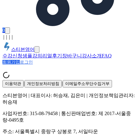
0
│
│
│
│
스티븐영어
수강신청
샘플강의
리얼후기
장바구니
강사소개
FAQ
회원가입
로그인
|
|
이용약관
개인정보처리방침
이메일주소무단수집거부
스티븐영어
| 대표이사:
허승재, 김은미
| 개인정보책임관리자:
허승재
사업자번호:
315-08-79458
| 통신판매업번호:
제 2017-서울중
랑-0495호
주소:
서울특별시 중랑구 상봉로 7, 서일타운