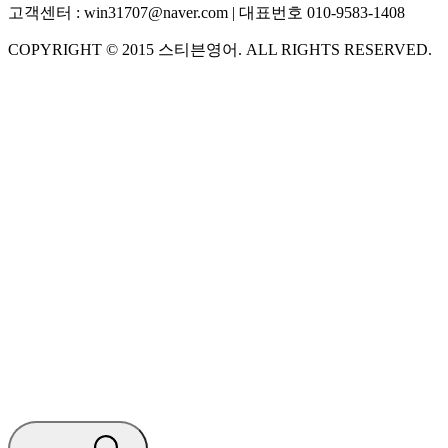
고객센터 :
win31707@naver.com
| 대표번호
010-9583-1408
COPYRIGHT ©
2015
스티븐영어
. ALL RIGHTS RESERVED.
S
스티븐영어
AI가 빠르게 답변드릴게요
🧭 운영 시간 (주말, 공휴일 제외)
평일 10:30 ~ 18:00
점심시간 : 12:00 ~ 13:00
궁금하신 문의 유형을 선택하세요.
아래 입력창에 문의를 남겨주세요.