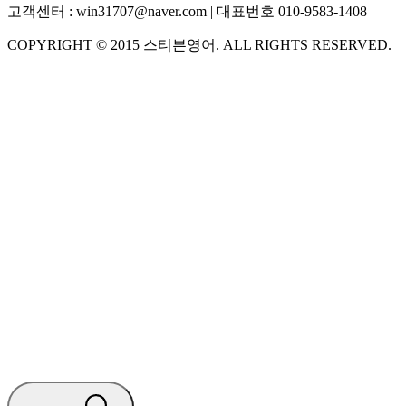
고객센터 :
win31707@naver.com
| 대표번호
010-9583-1408
COPYRIGHT ©
2015
스티븐영어
. ALL RIGHTS RESERVED.
S
스티븐영어
AI가 빠르게 답변드릴게요
🧭 운영 시간 (주말, 공휴일 제외)
평일 10:30 ~ 18:00
점심시간 : 12:00 ~ 13:00
궁금하신 문의 유형을 선택하세요.
아래 입력창에 문의를 남겨주세요.