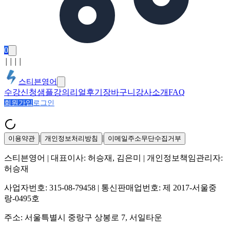
0
│
│
│
│
스티븐영어
수강신청
샘플강의
리얼후기
장바구니
강사소개
FAQ
회원가입
로그인
|
|
이용약관
개인정보처리방침
이메일주소무단수집거부
스티븐영어
| 대표이사:
허승재, 김은미
| 개인정보책임관리자:
허승재
사업자번호:
315-08-79458
| 통신판매업번호:
제 2017-서울중
랑-0495호
주소:
서울특별시 중랑구 상봉로 7, 서일타운