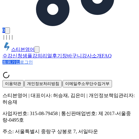
0
│
│
│
│
스티븐영어
수강신청
샘플강의
리얼후기
장바구니
강사소개
FAQ
회원가입
로그인
|
|
이용약관
개인정보처리방침
이메일주소무단수집거부
스티븐영어
| 대표이사:
허승재, 김은미
| 개인정보책임관리자:
허승재
사업자번호:
315-08-79458
| 통신판매업번호:
제 2017-서울중
랑-0495호
주소:
서울특별시 중랑구 상봉로 7, 서일타운