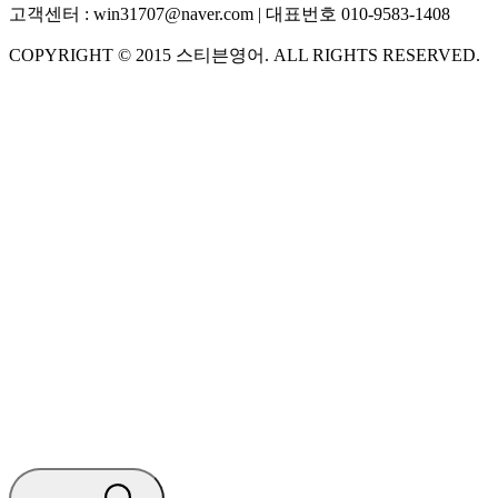
고객센터 :
win31707@naver.com
| 대표번호
010-9583-1408
COPYRIGHT ©
2015
스티븐영어
. ALL RIGHTS RESERVED.
S
스티븐영어
AI가 빠르게 답변드릴게요
🧭 운영 시간 (주말, 공휴일 제외)
평일 10:30 ~ 18:00
점심시간 : 12:00 ~ 13:00
궁금하신 문의 유형을 선택하세요.
아래 입력창에 문의를 남겨주세요.