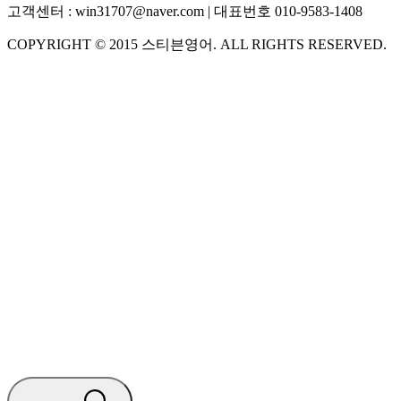
고객센터 :
win31707@naver.com
| 대표번호
010-9583-1408
COPYRIGHT ©
2015
스티븐영어
. ALL RIGHTS RESERVED.
S
스티븐영어
지금 운영 중 · 담당자와 채팅
🧭 운영 시간 (주말, 공휴일 제외)
평일 10:30 ~ 18:00
점심시간 : 12:00 ~ 13:00
궁금하신 문의 유형을 선택하세요.
아래 입력창에 문의를 남겨주세요.