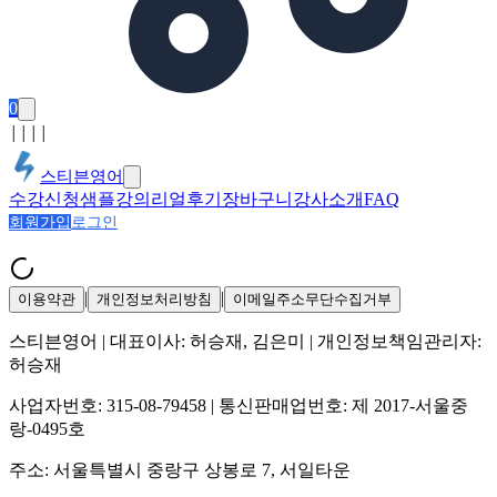
0
│
│
│
│
스티븐영어
수강신청
샘플강의
리얼후기
장바구니
강사소개
FAQ
회원가입
로그인
|
|
이용약관
개인정보처리방침
이메일주소무단수집거부
스티븐영어
| 대표이사:
허승재, 김은미
| 개인정보책임관리자:
허승재
사업자번호:
315-08-79458
| 통신판매업번호:
제 2017-서울중
랑-0495호
주소:
서울특별시 중랑구 상봉로 7, 서일타운