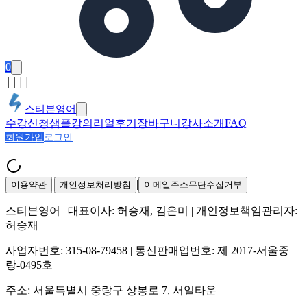
0
│
│
│
│
스티븐영어
수강신청
샘플강의
리얼후기
장바구니
강사소개
FAQ
회원가입
로그인
|
|
이용약관
개인정보처리방침
이메일주소무단수집거부
스티븐영어
| 대표이사:
허승재, 김은미
| 개인정보책임관리자:
허승재
사업자번호:
315-08-79458
| 통신판매업번호:
제 2017-서울중
랑-0495호
주소:
서울특별시 중랑구 상봉로 7, 서일타운