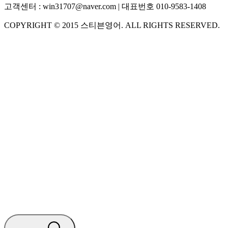
고객센터 :
win31707@naver.com
| 대표번호
010-9583-1408
COPYRIGHT ©
2015
스티븐영어
. ALL RIGHTS RESERVED.
S
스티븐영어
지금 운영 중 · 담당자와 채팅
🧭 운영 시간 (주말, 공휴일 제외)
평일 10:30 ~ 18:00
점심시간 : 12:00 ~ 13:00
궁금하신 문의 유형을 선택하세요.
아래 입력창에 문의를 남겨주세요.