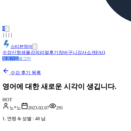
0
│
│
│
│
스티븐영어
수강신청
샘플강의
리얼후기
장바구니
강사소개
FAQ
회원가입
로그인
수강 후기
목록
영어에 대한 새로운 시각이 생깁니다.
HOT
노*노
2023.02.07
291
1. 연령 & 성별 : 48 남