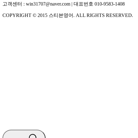
고객센터 :
win31707@naver.com
| 대표번호
010-9583-1408
COPYRIGHT ©
2015
스티븐영어
. ALL RIGHTS RESERVED.
S
스티븐영어
지금 운영 중 · 담당자와 채팅
🧭 운영 시간 (주말, 공휴일 제외)
평일 10:30 ~ 18:00
점심시간 : 12:00 ~ 13:00
궁금하신 문의 유형을 선택하세요.
아래 입력창에 문의를 남겨주세요.