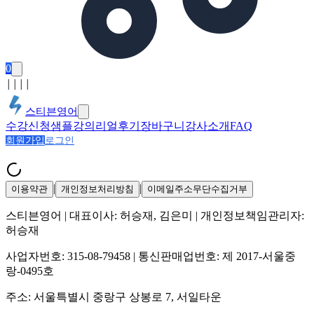
0
│
│
│
│
스티븐영어
수강신청
샘플강의
리얼후기
장바구니
강사소개
FAQ
회원가입
로그인
|
|
이용약관
개인정보처리방침
이메일주소무단수집거부
스티븐영어
| 대표이사:
허승재, 김은미
| 개인정보책임관리자:
허승재
사업자번호:
315-08-79458
| 통신판매업번호:
제 2017-서울중
랑-0495호
주소:
서울특별시 중랑구 상봉로 7, 서일타운