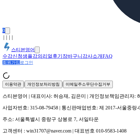
0
│
│
│
│
스티븐영어
수강신청
샘플강의
리얼후기
장바구니
강사소개
FAQ
회원가입
로그인
|
|
이용약관
개인정보처리방침
이메일주소무단수집거부
스티븐영어
| 대표이사:
허승재, 김은미
| 개인정보책임관리자:
사업자번호:
315-08-79458
| 통신판매업번호:
제 2017-서울중랑-
주소:
서울특별시 중랑구 상봉로 7, 서일타운
고객센터 :
win31707@naver.com
| 대표번호
010-9583-1408