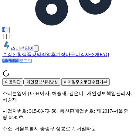
0
│
│
│
│
스티븐영어
수강신청
샘플강의
리얼후기
장바구니
강사소개
FAQ
회원가입
로그인
|
|
이용약관
개인정보처리방침
이메일주소무단수집거부
스티븐영어
| 대표이사:
허승재, 김은미
| 개인정보책임관리자:
허승재
사업자번호:
315-08-79458
| 통신판매업번호:
제 2017-서울중
랑-0495호
주소:
서울특별시 중랑구 상봉로 7, 서일타운