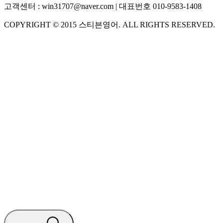
고객센터 :
win31707@naver.com
| 대표번호
010-9583-1408
COPYRIGHT ©
2015
스티븐영어
. ALL RIGHTS RESERVED.
S
스티븐영어
AI가 빠르게 답변드릴게요
🧭 운영 시간 (주말, 공휴일 제외)
평일 10:30 ~ 18:00
점심시간 : 12:00 ~ 13:00
궁금하신 문의 유형을 선택하세요.
아래 입력창에 문의를 남겨주세요.