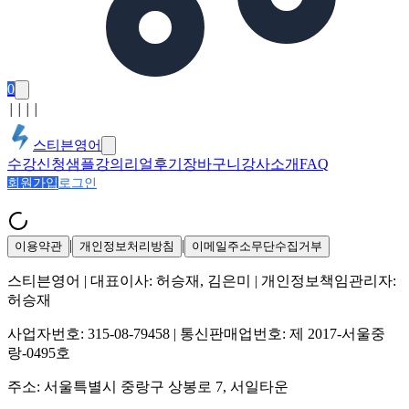
0
│
│
│
│
스티븐영어
수강신청
샘플강의
리얼후기
장바구니
강사소개
FAQ
회원가입
로그인
|
|
이용약관
개인정보처리방침
이메일주소무단수집거부
스티븐영어
| 대표이사:
허승재, 김은미
| 개인정보책임관리자:
허승재
사업자번호:
315-08-79458
| 통신판매업번호:
제 2017-서울중
랑-0495호
주소:
서울특별시 중랑구 상봉로 7, 서일타운