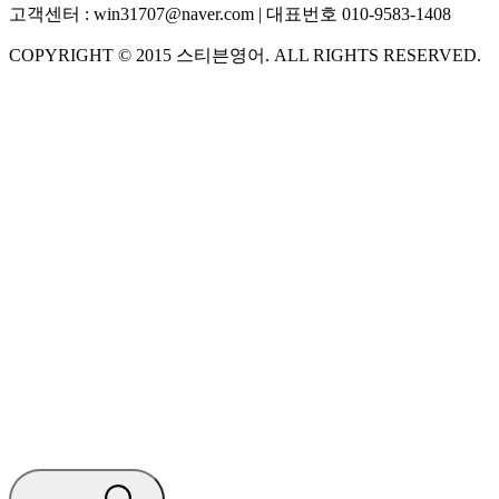
고객센터 :
win31707@naver.com
| 대표번호
010-9583-1408
COPYRIGHT ©
2015
스티븐영어
. ALL RIGHTS RESERVED.
S
스티븐영어
AI가 빠르게 답변드릴게요
🧭 운영 시간 (주말, 공휴일 제외)
평일 10:30 ~ 18:00
점심시간 : 12:00 ~ 13:00
궁금하신 문의 유형을 선택하세요.
아래 입력창에 문의를 남겨주세요.