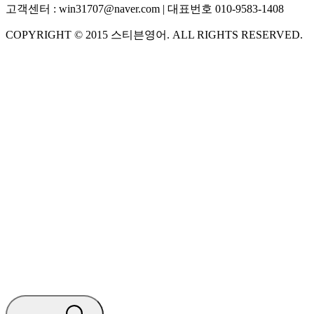
고객센터 :
win31707@naver.com
| 대표번호
010-9583-1408
COPYRIGHT ©
2015
스티븐영어
. ALL RIGHTS RESERVED.
S
스티븐영어
AI가 빠르게 답변드릴게요
🧭 운영 시간 (주말, 공휴일 제외)
평일 10:30 ~ 18:00
점심시간 : 12:00 ~ 13:00
궁금하신 문의 유형을 선택하세요.
아래 입력창에 문의를 남겨주세요.