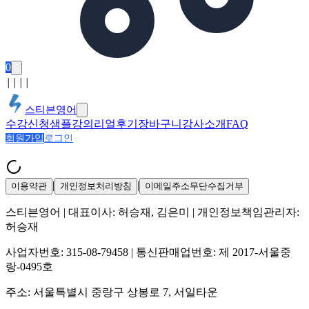
0
│
│
│
│
스티븐영어
수강신청
샘플강의
리얼후기
장바구니
강사소개
FAQ
회원가입
로그인
|
|
이용약관
개인정보처리방침
이메일주소무단수집거부
스티븐영어
| 대표이사:
허승재, 김은미
| 개인정보책임관리자:
허승재
사업자번호:
315-08-79458
| 통신판매업번호:
제 2017-서울중
랑-0495호
주소:
서울특별시 중랑구 상봉로 7, 서일타운