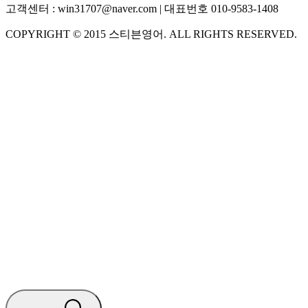
고객센터 :
win31707@naver.com
| 대표번호
010-9583-1408
COPYRIGHT ©
2015
스티븐영어
. ALL RIGHTS RESERVED.
S
스티븐영어
AI가 빠르게 답변드릴게요
🧭 운영 시간 (주말, 공휴일 제외)
평일 10:30 ~ 18:00
점심시간 : 12:00 ~ 13:00
궁금하신 문의 유형을 선택하세요.
아래 입력창에 문의를 남겨주세요.