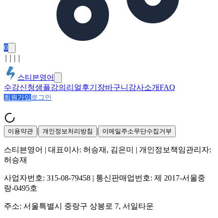
0
│
│
│
│
스티븐영어
수강신청
샘플강의
리얼후기
장바구니
강사소개
FAQ
회원가입
로그인
|
|
이용약관
개인정보처리방침
이메일주소무단수집거부
스티븐영어
| 대표이사:
허승재, 김은미
| 개인정보책임관리자:
허승재
사업자번호:
315-08-79458
| 통신판매업번호:
제 2017-서울중
랑-0495호
주소:
서울특별시 중랑구 상봉로 7, 서일타운