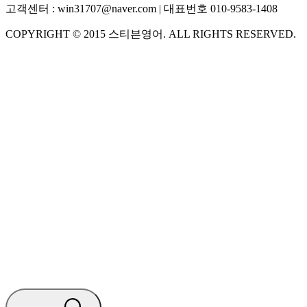
고객센터 :
win31707@naver.com
| 대표번호
010-9583-1408
COPYRIGHT ©
2015
스티븐영어
. ALL RIGHTS RESERVED.
S
스티븐영어
AI가 빠르게 답변드릴게요
🧭 운영 시간 (주말, 공휴일 제외)
평일 10:30 ~ 18:00
점심시간 : 12:00 ~ 13:00
궁금하신 문의 유형을 선택하세요.
아래 입력창에 문의를 남겨주세요.