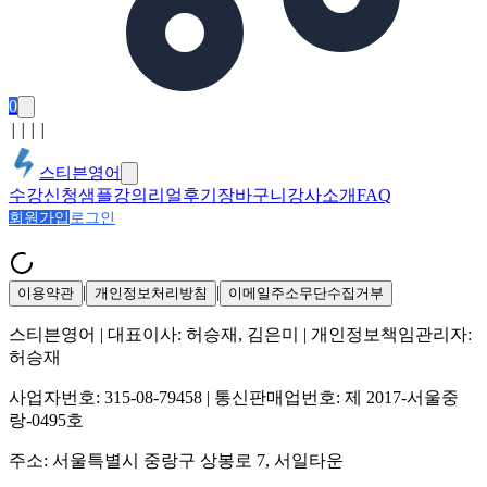
0
│
│
│
│
스티븐영어
수강신청
샘플강의
리얼후기
장바구니
강사소개
FAQ
회원가입
로그인
|
|
이용약관
개인정보처리방침
이메일주소무단수집거부
스티븐영어
| 대표이사:
허승재, 김은미
| 개인정보책임관리자:
허승재
사업자번호:
315-08-79458
| 통신판매업번호:
제 2017-서울중
랑-0495호
주소:
서울특별시 중랑구 상봉로 7, 서일타운