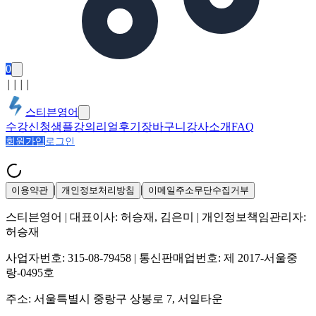
0
│
│
│
│
스티븐영어
수강신청
샘플강의
리얼후기
장바구니
강사소개
FAQ
회원가입
로그인
|
|
이용약관
개인정보처리방침
이메일주소무단수집거부
스티븐영어
| 대표이사:
허승재, 김은미
| 개인정보책임관리자:
허승재
사업자번호:
315-08-79458
| 통신판매업번호:
제 2017-서울중
랑-0495호
주소:
서울특별시 중랑구 상봉로 7, 서일타운