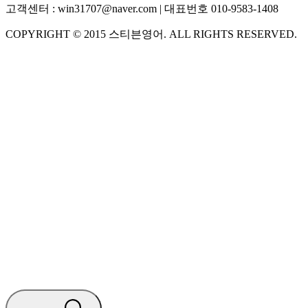
고객센터 :
win31707@naver.com
| 대표번호
010-9583-1408
COPYRIGHT ©
2015
스티븐영어
. ALL RIGHTS RESERVED.
S
스티븐영어
AI가 빠르게 답변드릴게요
🧭 운영 시간 (주말, 공휴일 제외)
평일 10:30 ~ 18:00
점심시간 : 12:00 ~ 13:00
궁금하신 문의 유형을 선택하세요.
아래 입력창에 문의를 남겨주세요.