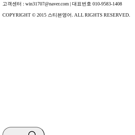
고객센터 :
win31707@naver.com
| 대표번호
010-9583-1408
COPYRIGHT ©
2015
스티븐영어
. ALL RIGHTS RESERVED.
S
스티븐영어
AI가 빠르게 답변드릴게요
🧭 운영 시간 (주말, 공휴일 제외)
평일 10:30 ~ 18:00
점심시간 : 12:00 ~ 13:00
궁금하신 문의 유형을 선택하세요.
아래 입력창에 문의를 남겨주세요.