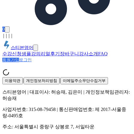
0
│
│
│
│
스티븐영어
수강신청
샘플강의
리얼후기
장바구니
강사소개
FAQ
회원가입
로그인
|
|
이용약관
개인정보처리방침
이메일주소무단수집거부
스티븐영어
| 대표이사:
허승재, 김은미
| 개인정보책임관리자:
허승재
사업자번호:
315-08-79458
| 통신판매업번호:
제 2017-서울중
랑-0495호
주소:
서울특별시 중랑구 상봉로 7, 서일타운