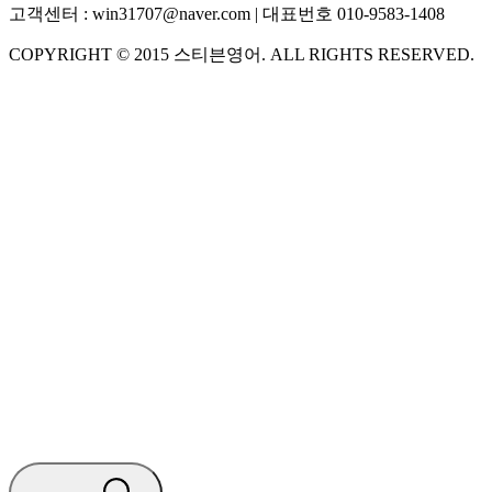
고객센터 :
win31707@naver.com
| 대표번호
010-9583-1408
COPYRIGHT ©
2015
스티븐영어
. ALL RIGHTS RESERVED.
S
스티븐영어
AI가 빠르게 답변드릴게요
🧭 운영 시간 (주말, 공휴일 제외)
평일 10:30 ~ 18:00
점심시간 : 12:00 ~ 13:00
궁금하신 문의 유형을 선택하세요.
아래 입력창에 문의를 남겨주세요.