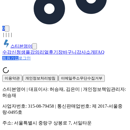
0
│
│
│
│
스티븐영어
수강신청
샘플강의
리얼후기
장바구니
강사소개
FAQ
회원가입
로그인
|
|
이용약관
개인정보처리방침
이메일주소무단수집거부
스티븐영어
| 대표이사:
허승재, 김은미
| 개인정보책임관리자:
허승재
사업자번호:
315-08-79458
| 통신판매업번호:
제 2017-서울중
랑-0495호
주소:
서울특별시 중랑구 상봉로 7, 서일타운