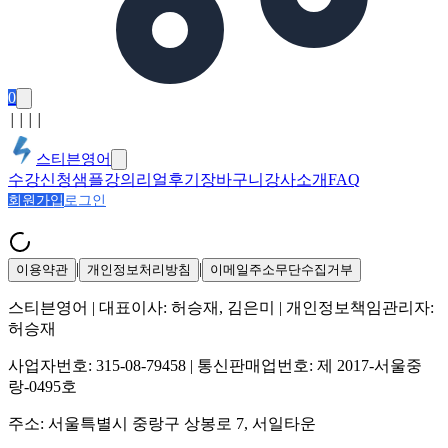
0
│
│
│
│
스티븐영어
수강신청
샘플강의
리얼후기
장바구니
강사소개
FAQ
회원가입
로그인
|
|
이용약관
개인정보처리방침
이메일주소무단수집거부
스티븐영어
| 대표이사:
허승재, 김은미
| 개인정보책임관리자:
허승재
사업자번호:
315-08-79458
| 통신판매업번호:
제 2017-서울중
랑-0495호
주소:
서울특별시 중랑구 상봉로 7, 서일타운