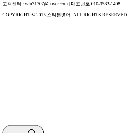
고객센터 :
win31707@naver.com
| 대표번호
010-9583-1408
COPYRIGHT ©
2015
스티븐영어
. ALL RIGHTS RESERVED.
S
스티븐영어
AI가 빠르게 답변드릴게요
🧭 운영 시간 (주말, 공휴일 제외)
평일 10:30 ~ 18:00
점심시간 : 12:00 ~ 13:00
궁금하신 문의 유형을 선택하세요.
아래 입력창에 문의를 남겨주세요.