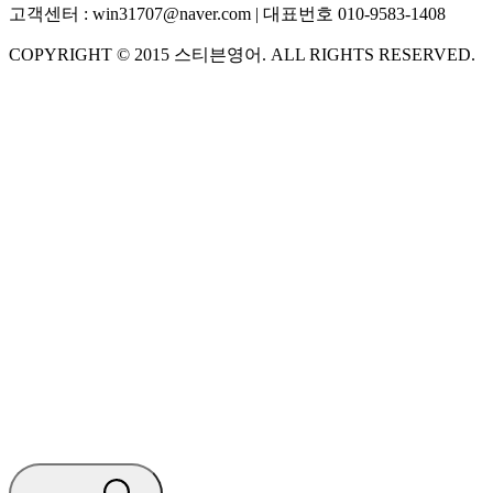
고객센터 :
win31707@naver.com
| 대표번호
010-9583-1408
COPYRIGHT ©
2015
스티븐영어
. ALL RIGHTS RESERVED.
S
스티븐영어
AI가 빠르게 답변드릴게요
🧭 운영 시간 (주말, 공휴일 제외)
평일 10:30 ~ 18:00
점심시간 : 12:00 ~ 13:00
궁금하신 문의 유형을 선택하세요.
아래 입력창에 문의를 남겨주세요.