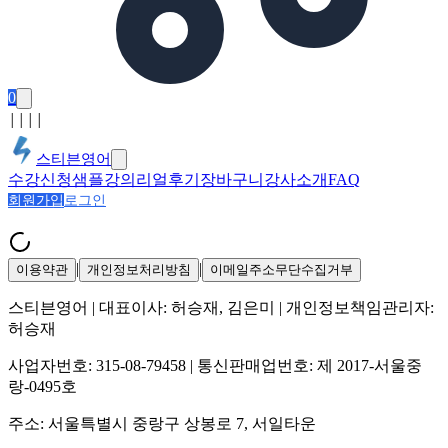
0
│
│
│
│
스티븐영어
수강신청
샘플강의
리얼후기
장바구니
강사소개
FAQ
회원가입
로그인
|
|
이용약관
개인정보처리방침
이메일주소무단수집거부
스티븐영어
| 대표이사:
허승재, 김은미
| 개인정보책임관리자:
허승재
사업자번호:
315-08-79458
| 통신판매업번호:
제 2017-서울중
랑-0495호
주소:
서울특별시 중랑구 상봉로 7, 서일타운