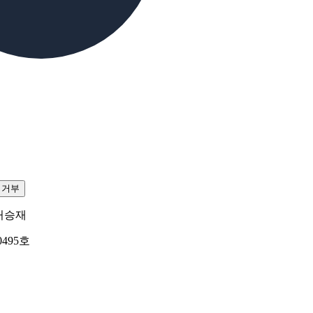
집거부
허승재
0495호