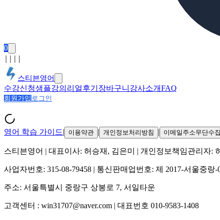
0
│
│
│
│
스티븐영어
수강신청
샘플강의
리얼후기
장바구니
강사소개
FAQ
회원가입
로그인
영어 학습 가이드
|
|
|
이용약관
개인정보처리방침
이메일주소무단수
스티븐영어
| 대표이사:
허승재, 김은미
| 개인정보책임관리자:
사업자번호:
315-08-79458
| 통신판매업번호:
제 2017-서울중랑-
주소:
서울특별시 중랑구 상봉로 7, 서일타운
고객센터 :
win31707@naver.com
| 대표번호
010-9583-1408