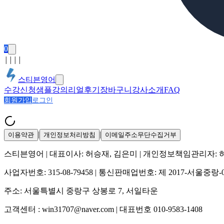
0
│
│
│
│
스티븐영어
수강신청
샘플강의
리얼후기
장바구니
강사소개
FAQ
회원가입
로그인
|
|
이용약관
개인정보처리방침
이메일주소무단수집거부
스티븐영어
| 대표이사:
허승재, 김은미
| 개인정보책임관리자:
사업자번호:
315-08-79458
| 통신판매업번호:
제 2017-서울중랑-
주소:
서울특별시 중랑구 상봉로 7, 서일타운
고객센터 :
win31707@naver.com
| 대표번호
010-9583-1408