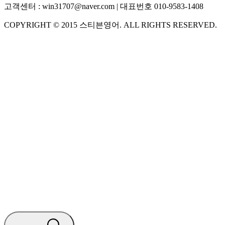
고객센터 :
win31707@naver.com
| 대표번호
010-9583-1408
COPYRIGHT ©
2015
스티븐영어
. ALL RIGHTS RESERVED.
S
스티븐영어
AI가 빠르게 답변드릴게요
🧭 운영 시간 (주말, 공휴일 제외)
평일 10:30 ~ 18:00
점심시간 : 12:00 ~ 13:00
궁금하신 문의 유형을 선택하세요.
아래 입력창에 문의를 남겨주세요.