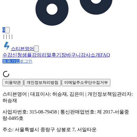
0
│
│
│
│
스티븐영어
수강신청
샘플강의
리얼후기
장바구니
강사소개
FAQ
회원가입
로그인
|
|
이용약관
개인정보처리방침
이메일주소무단수집거부
스티븐영어
| 대표이사:
허승재, 김은미
| 개인정보책임관리자:
허승재
사업자번호:
315-08-79458
| 통신판매업번호:
제 2017-서울중
랑-0495호
주소:
서울특별시 중랑구 상봉로 7, 서일타운