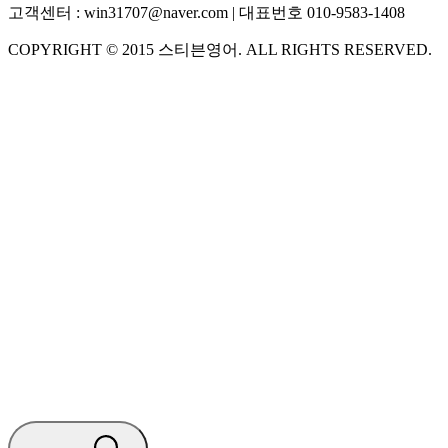
고객센터 :
win31707@naver.com
| 대표번호
010-9583-1408
COPYRIGHT ©
2015
스티븐영어
. ALL RIGHTS RESERVED.
S
스티븐영어
AI가 빠르게 답변드릴게요
🧭 운영 시간 (주말, 공휴일 제외)
평일 10:30 ~ 18:00
점심시간 : 12:00 ~ 13:00
궁금하신 문의 유형을 선택하세요.
아래 입력창에 문의를 남겨주세요.