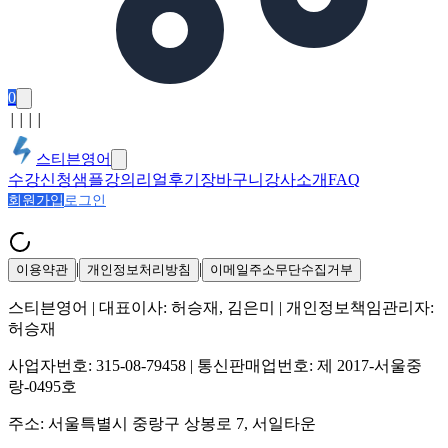
0
│
│
│
│
스티븐영어
수강신청
샘플강의
리얼후기
장바구니
강사소개
FAQ
회원가입
로그인
|
|
이용약관
개인정보처리방침
이메일주소무단수집거부
스티븐영어
| 대표이사:
허승재, 김은미
| 개인정보책임관리자:
허승재
사업자번호:
315-08-79458
| 통신판매업번호:
제 2017-서울중
랑-0495호
주소:
서울특별시 중랑구 상봉로 7, 서일타운