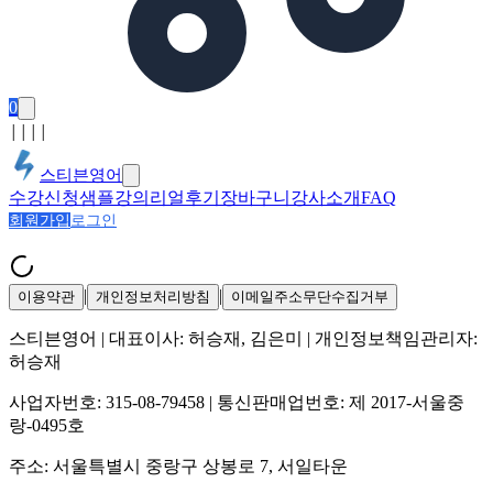
0
│
│
│
│
스티븐영어
수강신청
샘플강의
리얼후기
장바구니
강사소개
FAQ
회원가입
로그인
|
|
이용약관
개인정보처리방침
이메일주소무단수집거부
스티븐영어
| 대표이사:
허승재, 김은미
| 개인정보책임관리자:
허승재
사업자번호:
315-08-79458
| 통신판매업번호:
제 2017-서울중
랑-0495호
주소:
서울특별시 중랑구 상봉로 7, 서일타운