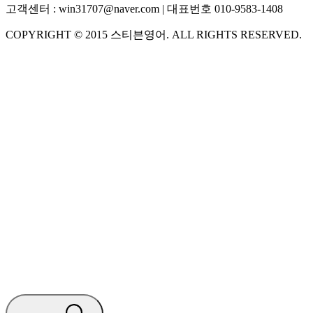
고객센터 :
win31707@naver.com
| 대표번호
010-9583-1408
COPYRIGHT ©
2015
스티븐영어
. ALL RIGHTS RESERVED.
S
스티븐영어
지금 운영 중 · 담당자와 채팅
🧭 운영 시간 (주말, 공휴일 제외)
평일 10:30 ~ 18:00
점심시간 : 12:00 ~ 13:00
궁금하신 문의 유형을 선택하세요.
아래 입력창에 문의를 남겨주세요.