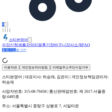
0
│
│
│
│
스티븐영어
수강신청
샘플강의
리얼후기
장바구니
강사소개
FAQ
회원가입
로그인
|
|
이용약관
개인정보처리방침
이메일주소무단수집거부
스티븐영어
| 대표이사:
허승재, 김은미
| 개인정보책임관리자:
허승재
사업자번호:
315-08-79458
| 통신판매업번호:
제 2017-서울중
랑-0495호
주소:
서울특별시 중랑구 상봉로 7, 서일타운