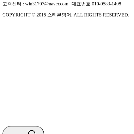
고객센터 :
win31707@naver.com
| 대표번호
010-9583-1408
COPYRIGHT ©
2015
스티븐영어
. ALL RIGHTS RESERVED.
S
스티븐영어
AI가 빠르게 답변드릴게요
🧭 운영 시간 (주말, 공휴일 제외)
평일 10:30 ~ 18:00
점심시간 : 12:00 ~ 13:00
궁금하신 문의 유형을 선택하세요.
아래 입력창에 문의를 남겨주세요.