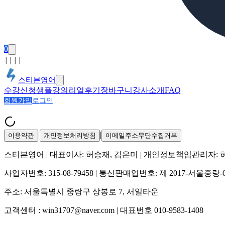
0
│
│
│
│
스티븐영어
수강신청
샘플강의
리얼후기
장바구니
강사소개
FAQ
회원가입
로그인
|
|
이용약관
개인정보처리방침
이메일주소무단수집거부
스티븐영어
| 대표이사:
허승재, 김은미
| 개인정보책임관리자:
사업자번호:
315-08-79458
| 통신판매업번호:
제 2017-서울중랑-
주소:
서울특별시 중랑구 상봉로 7, 서일타운
고객센터 :
win31707@naver.com
| 대표번호
010-9583-1408