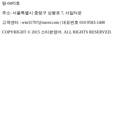
랑-0495호
주소:
서울특별시 중랑구 상봉로 7, 서일타운
고객센터 :
win31707@naver.com
| 대표번호
010-9583-1408
COPYRIGHT ©
2015
스티븐영어
. ALL RIGHTS RESERVED.
S
스티븐영어
AI가 빠르게 답변드릴게요
🧭 운영 시간 (주말, 공휴일 제외)
평일 10:30 ~ 18:00
점심시간 : 12:00 ~ 13:00
궁금하신 문의 유형을 선택하세요.
아래 입력창에 문의를 남겨주세요.