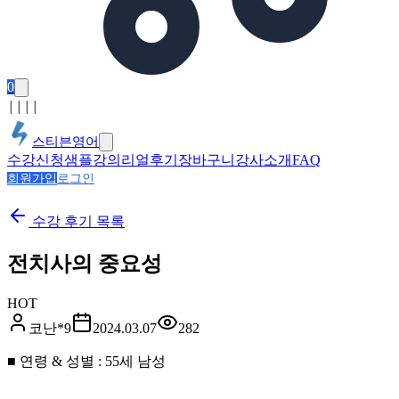
0
│
│
│
│
스티븐영어
수강신청
샘플강의
리얼후기
장바구니
강사소개
FAQ
회원가입
로그인
수강 후기
목록
전치사의 중요성
HOT
코난*9
2024.03.07
282
■ 연령 & 성별 : 55세 남성