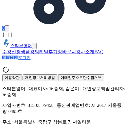
0
│
│
│
│
스티븐영어
수강신청
샘플강의
리얼후기
장바구니
강사소개
FAQ
회원가입
로그인
|
|
이용약관
개인정보처리방침
이메일주소무단수집거부
스티븐영어
| 대표이사:
허승재, 김은미
| 개인정보책임관리자:
허승재
사업자번호:
315-08-79458
| 통신판매업번호:
제 2017-서울중
랑-0495호
주소:
서울특별시 중랑구 상봉로 7, 서일타운