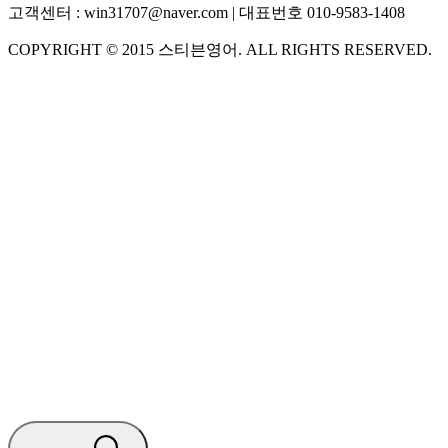
고객센터 :
win31707@naver.com
| 대표번호
010-9583-1408
COPYRIGHT ©
2015
스티븐영어
. ALL RIGHTS RESERVED.
S
스티븐영어
AI가 빠르게 답변드릴게요
🧭 운영 시간 (주말, 공휴일 제외)
평일 10:30 ~ 18:00
점심시간 : 12:00 ~ 13:00
궁금하신 문의 유형을 선택하세요.
아래 입력창에 문의를 남겨주세요.